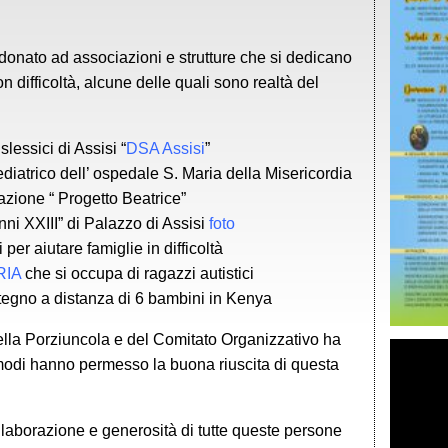
o donato ad associazioni e strutture che si dedicano
 difficoltà, alcune delle quali sono realtà del
lessici di Assisi “
DSA Assisi
”
diatrico dell’ ospedale S. Maria della Misericordia
dazione “ Progetto Beatrice”
ni XXIII” di Palazzo di Assisi
foto
per aiutare famiglie in difficoltà
RIA
che si occupa di ragazzi autistici
stegno a distanza di 6 bambini in Kenya
 della Porziuncola e del Comitato Organizzativo ha
ti modi hanno permesso la buona riuscita di questa
llaborazione e generosità di tutte queste persone