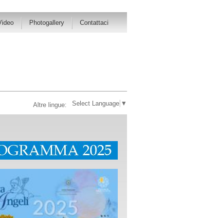
Video
Photogallery
Contattaci
Select Language
▼
Altre lingue: