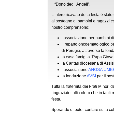
il “Dono degli Angeli”.
L’intero ricavato della festa è stat
al sostegno di bambini e ragazzi con
nostro comprensorio:
l’associazione per bambini dis
il reparto oncoematologico pe
di Perugia, attraverso la fon
la casa famiglia “Papa Giovan
la Caritas diocesana di Assisi 
l’associazione
ANGSA UMB
la fondazione
AVSI
per il so
Tutta la fraternità dei Frati Minori
ringraziato tutti coloro che in tan
festa.
Sperando di poter contare sulla co