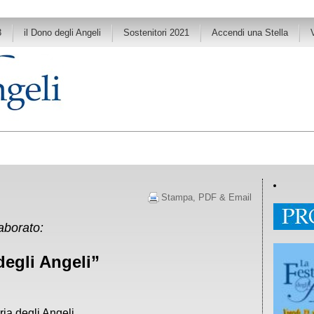
3
il Dono degli Angeli
Sostenitori 2021
Accendi una Stella
Stampa, PDF & Email
aborato:
degli Angeli”
ria degli Angeli