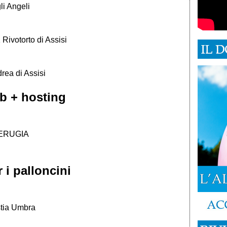
li Angeli
Rivotorto di Assisi
rea di Assisi
eb + hosting
 PERUGIA
 i palloncini
stia Umbra