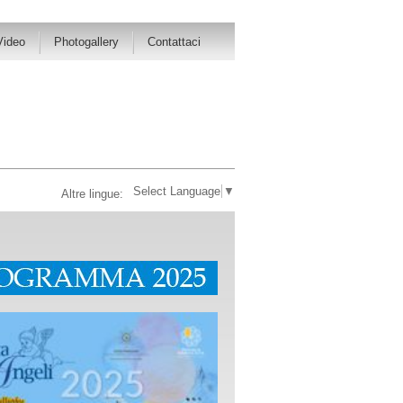
Video
Photogallery
Contattaci
Select Language
▼
Altre lingue: