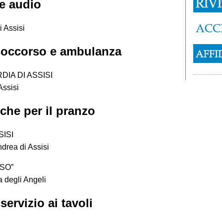
ne audio
 Assisi
soccorso e ambulanza
IA DI ASSISI
Assisi
nche per il pranzo
ISI
drea di Assisi
SO”
a degli Angeli
ervizio ai tavoli