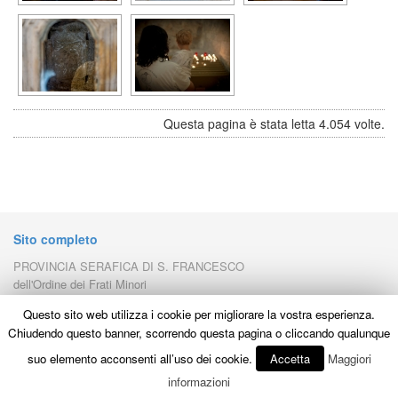
Questa pagina è stata letta 4.054 volte.
Sito completo
PROVINCIA SERAFICA DI S. FRANCESCO
dell'Ordine dei Frati Minori
Piazza Porziuncola, 1 - Santa Maria degli Angeli
Questo sito web utilizza i cookie per migliorare la vostra esperienza.
- C.F. e P.Iva 00160170544
06081 - ASSISI (Pg) - Italy
Chiudendo questo banner, scorrendo questa pagina o cliccando qualunque
Tel. 075.8051430 Fax 075.8051418
E-mail
lafestadegliangeli2011@gmail.com
suo elemento acconsenti all’uso dei cookie.
Accetta
Maggiori
www.porziuncola.org
e
www.assisiofm.it
informazioni