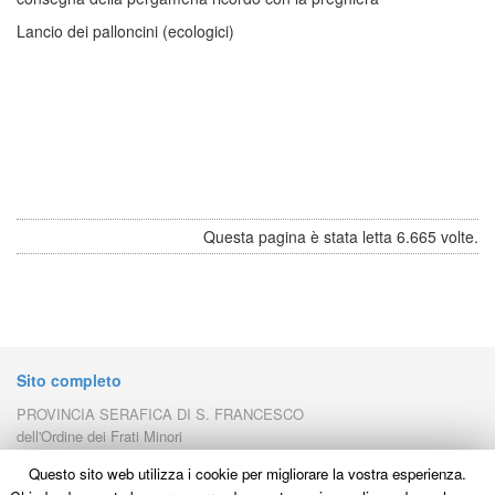
Lancio dei palloncini (ecologici)
Questa pagina è stata letta 6.665 volte.
Sito completo
PROVINCIA SERAFICA DI S. FRANCESCO
dell'Ordine dei Frati Minori
Piazza Porziuncola, 1 - Santa Maria degli Angeli
Questo sito web utilizza i cookie per migliorare la vostra esperienza.
- C.F. e P.Iva 00160170544
06081 - ASSISI (Pg) - Italy